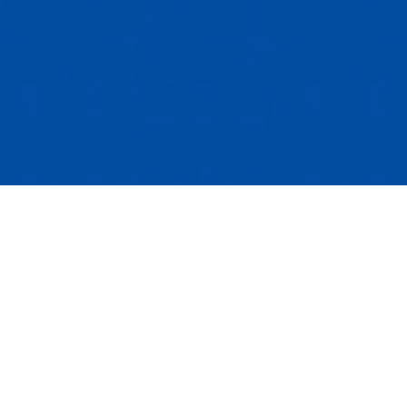
L’objectif de la reddition de
comptes pour les organisations
municipales est d’assurer que les
affaires publiques soient gérées de
façon transparente et
responsable. Il s’agit d’un principe
de base de la démocratie en ce