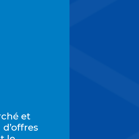
ché et
 d’offres
t le