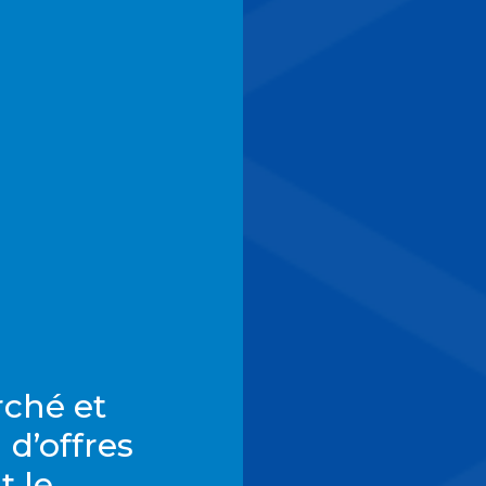
ché et
 d’offres
t le