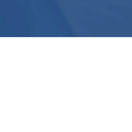
Depuis sa mise sur pied en 1993, le Service
d’approvisionnement municipal (SAM – et
anciennement Service d’achat municipal) conclut
des ententes avec des fournisseurs reconnus
offrant un service personnalisé. Sa mission est de
répondre aux besoins des municipalités et des
MRC, tout en leur permettant d’économiser sur une
multitude de produits. Les offres du SAM
proposent ainsi des produits et services provenant