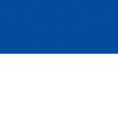
15 février 2023
Depuis quelques années, et plus particulièrement
1
depuis l’adoption du projet de loi 69
qui a apporté
d’importantes modifications à la
Loi sur le patrimoine
2
culturel
,
le législateur cherche à doter les