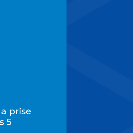
la prise
s 5