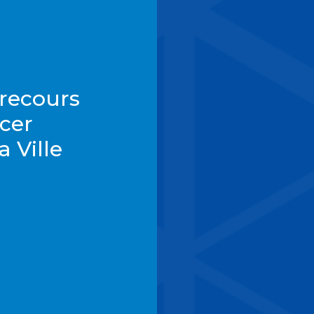
 recours
rcer
a Ville